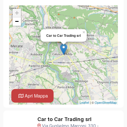
+
−
×
Car to Car Trading srl
Apri Mappa
Leaflet
| ©
OpenStreetMap
Car to Car Trading srl
Via Guglielmo Marconi, 330 -