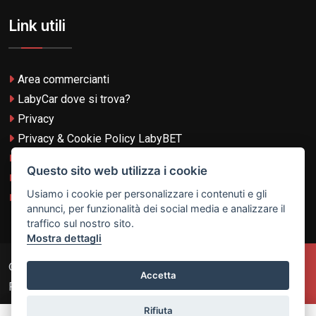
Link utili
Area commercianti
LabyCar dove si trova?
Privacy
Privacy & Cookie Policy LabyBET
Termini e Condizioni
Questo sito web utilizza i cookie
Termini e Condizioni LabyBET
Usiamo i cookie per personalizzare i contenuti e gli
Login con TikTok
annunci, per funzionalità dei social media e analizzare il
traffico sul nostro sito.
Mostra dettagli
© 2026
Laby Technologies LTD
- VAT MT-21251319 All
Accetta
Rights Reserved.
Rifiuta