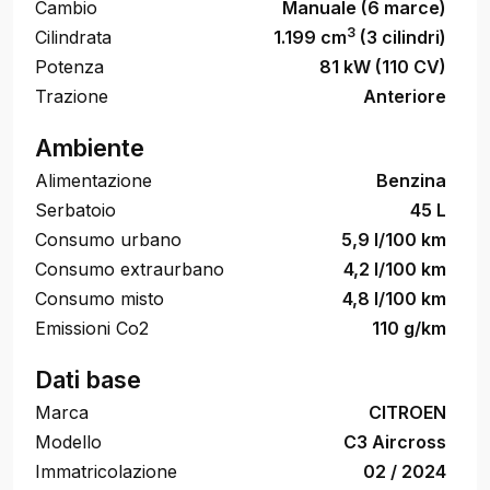
Cambio
Manuale (6 marce)
3
Cilindrata
1.199 cm
(3 cilindri)
Potenza
81 kW (110 CV)
Trazione
Anteriore
Ambiente
Alimentazione
Benzina
Serbatoio
45 L
Consumo urbano
5,9 l/100 km
Consumo extraurbano
4,2 l/100 km
Consumo misto
4,8 l/100 km
Emissioni Co2
110 g/km
Dati base
Marca
CITROEN
Modello
C3 Aircross
Immatricolazione
02 / 2024