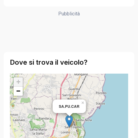
Pubblicità
Dove si trova il veicolo?
+
−
×
SA.PU.CAR