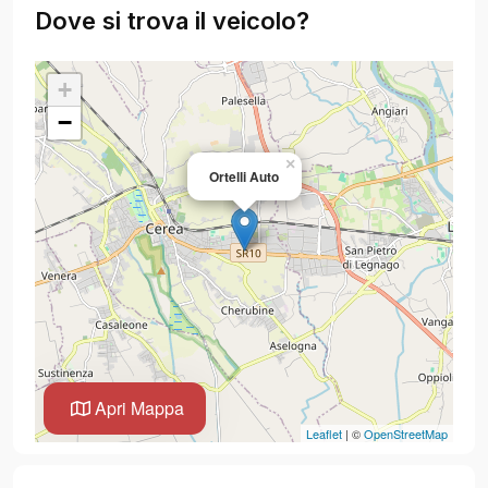
Dove si trova il veicolo?
+
−
×
Ortelli Auto
Apri Mappa
Leaflet
| ©
OpenStreetMap