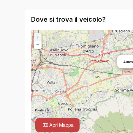
Dove si trova il veicolo?
+
−
Autov
Apri Mappa