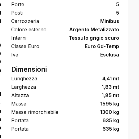
m
Porte
5
1
Posti
5
ì
Carrozzeria
Minibus
Colore esterno
Argento Metalizzato
Interni
Tessuto grigio scuro
)
Classe Euro
Euro 6d-Temp
)
Iva
Esclusa
)
Dimensioni
e
Lunghezza
4,41 mt
Larghezza
1,83 mt
l
Altezza
1,85 mt
L
Massa
1595 kg
m
Massa rimorchiabile
1300 kg
m
Portata
635 kg
m
Portata
635 kg
m