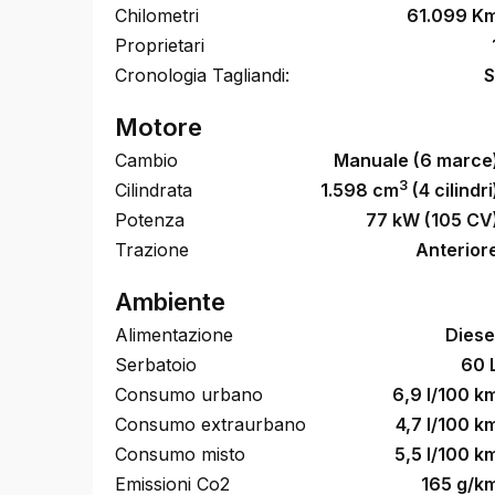
Chilometri
61.099 K
Proprietari
Cronologia Tagliandi:
S
Motore
Cambio
Manuale (6 marce
3
Cilindrata
1.598 cm
(4 cilindri
Potenza
77 kW (105 CV
Trazione
Anterior
Ambiente
Alimentazione
Diese
Serbatoio
60 
Consumo urbano
6,9 l/100 k
Consumo extraurbano
4,7 l/100 k
Consumo misto
5,5 l/100 k
Emissioni Co2
165 g/k