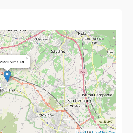
×
eicoli Vima srl
Leaflet
| ©
OpenStreetMap