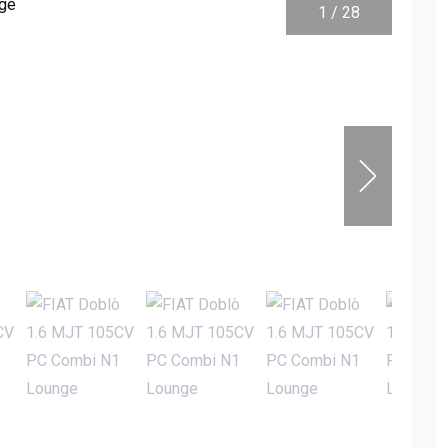
1
/
28