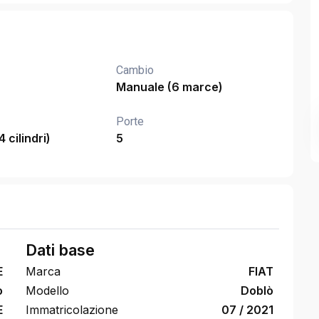
Cambio
Manuale (6 marce)
Porte
4 cilindri)
5
Dati base
E
Marca
FIAT
o
Modello
Doblò
E
Immatricolazione
07 / 2021