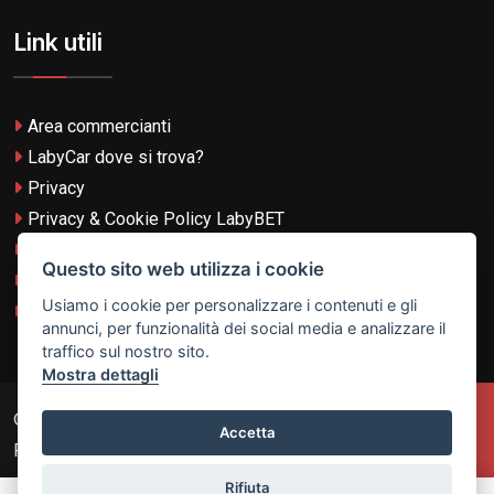
Link utili
Area commercianti
LabyCar dove si trova?
Privacy
Privacy & Cookie Policy LabyBET
Termini e Condizioni
Questo sito web utilizza i cookie
Termini e Condizioni LabyBET
Usiamo i cookie per personalizzare i contenuti e gli
Login con TikTok
annunci, per funzionalità dei social media e analizzare il
traffico sul nostro sito.
Mostra dettagli
© 2026
Laby Technologies LTD
- VAT MT-21251319 All
Accetta
Rights Reserved.
Rifiuta