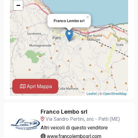
−
×
Franco Lembo srl
Apri Mappa
Leaflet
| ©
OpenStreetMap
Franco Lembo srl
Via Sandro Pertini, snc - Patti (ME)
Altri veicoli di questo venditore
www.francolembosrl.com