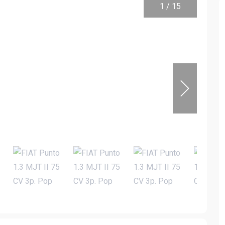
1
/
15