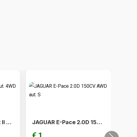
JEEP Compass 2.0 Mjt II aut. 4WD Limited
JAGUAR E-Pace 2.0D 150CV AWD aut. S
€ 2
€ 1