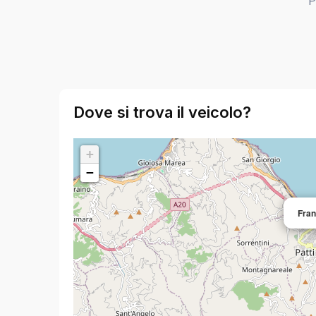
P
Dove si trova il veicolo?
+
−
Fran