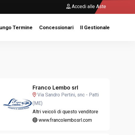
Accedi alle Aste
Lungo Termine
Concessionari
Il Gestionale
Franco Lembo srl
Via Sandro Pertini, snc - Patti
(ME)
Altri veicoli di questo venditore
www.francolembosrl.com