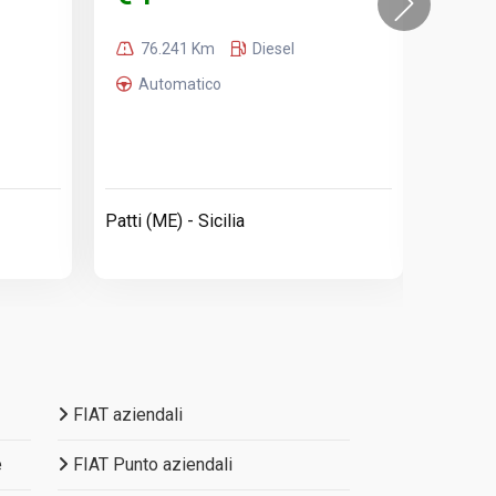
11
76.241 Km
Diesel
Man
Automatico
Patti (M
Patti (ME) - Sicilia
FIAT aziendali
e
FIAT Punto aziendali