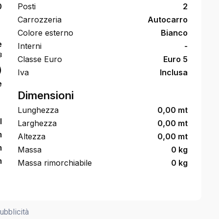
0
Posti
2
Carrozzeria
Autocarro
Colore esterno
Bianco
e
Interni
-
3
Classe Euro
Euro 5
)
Iva
Inclusa
e
Dimensioni
Lunghezza
0,00 mt
l
Larghezza
0,00 mt
m
Altezza
0,00 mt
m
Massa
0 kg
m
Massa rimorchiabile
0 kg
ubblicità