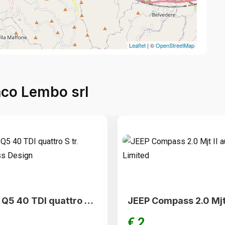
Leaflet
| ©
OpenStreetMap
anco Lembo srl
AUDI Q5 40 TDI quattro S tr. Business Design
€ 2