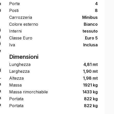
m
Porte
4
0
Posti
8
Carrozzeria
Minibus
Colore esterno
Bianco
)
Interni
tessuto
)
Classe Euro
Euro 5
)
Iva
Inclusa
e
Dimensioni
Lunghezza
4,81 mt
l
Larghezza
1,90 mt
L
Altezza
1,98 mt
m
Massa
1921 kg
m
Massa rimorchiabile
1433 kg
m
Portata
822 kg
m
Portata
822 kg