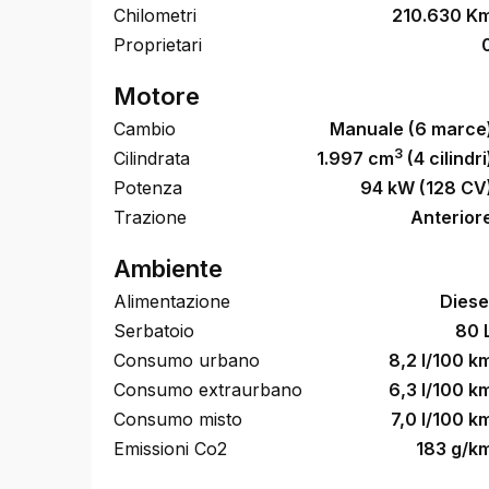
Chilometri
210.630 K
Proprietari
Motore
Cambio
Manuale (6 marce
3
Cilindrata
1.997 cm
(4 cilindri
Potenza
94 kW (128 CV
Trazione
Anterior
Ambiente
Alimentazione
Diese
Serbatoio
80 
Consumo urbano
8,2 l/100 k
Consumo extraurbano
6,3 l/100 k
Consumo misto
7,0 l/100 k
Emissioni Co2
183 g/k