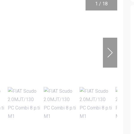
1
/
18