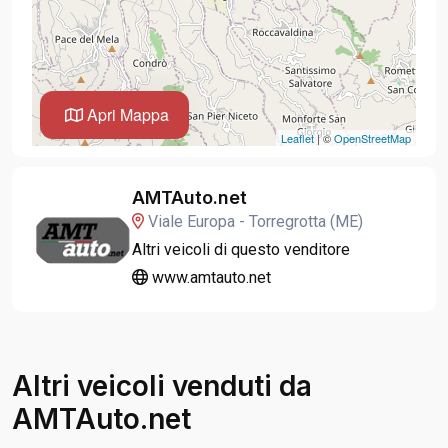
Apri Mappa
Leaflet
| ©
OpenStreetMap
AMTAuto.net
Viale Europa - Torregrotta (ME)
Altri veicoli di questo venditore
www.amtauto.net
Altri veicoli venduti da
AMTAuto.net