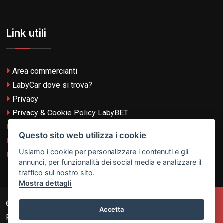
Link utili
Area commercianti
LabyCar dove si trova?
Privacy
Privacy & Cookie Policy LabyBET
Termini e Condizioni
Questo sito web utilizza i cookie
Termini e Condizioni LabyBET
Usiamo i cookie per personalizzare i contenuti e gli
Login con TikTok
annunci, per funzionalità dei social media e analizzare il
traffico sul nostro sito.
Mostra dettagli
© 2026
Laby Technologies LTD
- VAT MT-21251319 All
Accetta
Rights Reserved.