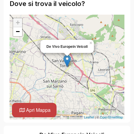
Dove si trova il veicolo?
+
−
×
De Vivo Europein Veicoli
Apri Mappa
Leaflet
| ©
OpenStreetMap