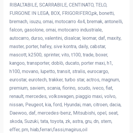
RIBALTABILE, SCARRABILE, CENTINATO, TELO,
FURGONE IN LEGA, BOX, FRIGORIFERO,pk, bonetti,
bremach, isuzu, omai, motocarro 4x4, bremak, antonelli,
falcon, gasolone, omai, motocarro industriale,
autocarro, durso, valentini, disalcar, leomar, daf, maxity,
master, porter, hafey, sive kontra, daily, cabstar,
mascott, k2500, sprinter, vito, t100, trade, boxer,
kangoo, transporter, doblò, ducato, porter maxi, h1,
h100, movano, lupetto, transit, stralis, eurocargo,
eurostar, eurotech, trakker, turbo star, actros, magnum,
premium, saviem, scania, fiorino, scudo, iveco, fiat,
renault, mercedes, volkswagen, piaggio maxi, volvo,
nissan, Peugeot, kia, ford, Hyundai, man, citroen, dacia,
Daewoo, daf, mercedes-benz, Mitsubishi, opel, seat,
skoda, Suzuki, tata, toyota, zk, astra, gru, dn, stern,
effer, pm, hiab,ferrari,fassi,magirus,oil