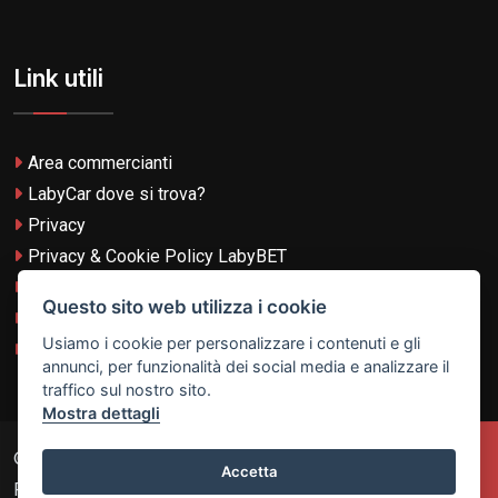
Link utili
Area commercianti
LabyCar dove si trova?
Privacy
Privacy & Cookie Policy LabyBET
Termini e Condizioni
Questo sito web utilizza i cookie
Termini e Condizioni LabyBET
Usiamo i cookie per personalizzare i contenuti e gli
Login con TikTok
annunci, per funzionalità dei social media e analizzare il
traffico sul nostro sito.
Mostra dettagli
© 2026
Laby Technologies LTD
- VAT MT-21251319 All
Accetta
Rights Reserved.