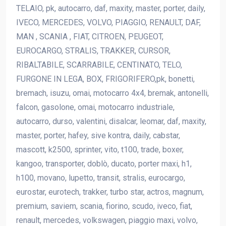
TELAIO, pk, autocarro, daf, maxity, master, porter, daily,
IVECO, MERCEDES, VOLVO, PIAGGIO, RENAULT, DAF,
MAN , SCANIA , FIAT, CITROEN, PEUGEOT,
EUROCARGO, STRALIS, TRAKKER, CURSOR,
RIBALTABILE, SCARRABILE, CENTINATO, TELO,
FURGONE IN LEGA, BOX, FRIGORIFERO,pk, bonetti,
bremach, isuzu, omai, motocarro 4x4, bremak, antonelli,
falcon, gasolone, omai, motocarro industriale,
autocarro, durso, valentini, disalcar, leomar, daf, maxity,
master, porter, hafey, sive kontra, daily, cabstar,
mascott, k2500, sprinter, vito, t100, trade, boxer,
kangoo, transporter, doblò, ducato, porter maxi, h1,
h100, movano, lupetto, transit, stralis, eurocargo,
eurostar, eurotech, trakker, turbo star, actros, magnum,
premium, saviem, scania, fiorino, scudo, iveco, fiat,
renault, mercedes, volkswagen, piaggio maxi, volvo,