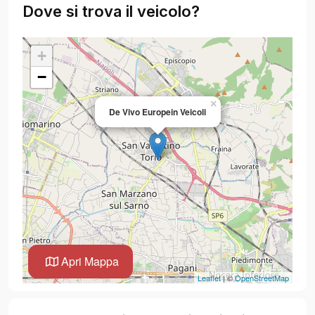
Dove si trova il veicolo?
+
−
×
De Vivo Europein Veicoli
Apri Mappa
Leaflet
| ©
OpenStreetMap