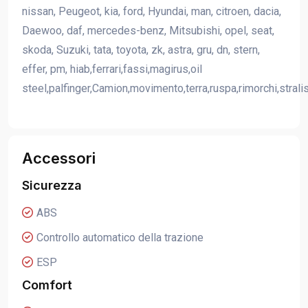
nissan, Peugeot, kia, ford, Hyundai, man, citroen, dacia,
Daewoo, daf, mercedes-benz, Mitsubishi, opel, seat,
skoda, Suzuki, tata, toyota, zk, astra, gru, dn, stern,
effer, pm, hiab,ferrari,fassi,magirus,oil
steel,palfinger,Camion,movimento,terra,ruspa,rimorchi,strali
Accessori
Sicurezza
ABS
Controllo automatico della trazione
ESP
Comfort