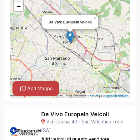
−
×
De Vivo Europein Veicoli
Apri Mappa
Leaflet
| ©
OpenStreetMap
De Vivo Europein Veicoli
Via Cesina, 40 - San Valentino Torio
(SA)
Altri veicoli di questo venditore