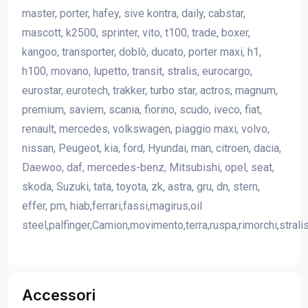
master, porter, hafey, sive kontra, daily, cabstar,
mascott, k2500, sprinter, vito, t100, trade, boxer,
kangoo, transporter, doblò, ducato, porter maxi, h1,
h100, movano, lupetto, transit, stralis, eurocargo,
eurostar, eurotech, trakker, turbo star, actros, magnum,
premium, saviem, scania, fiorino, scudo, iveco, fiat,
renault, mercedes, volkswagen, piaggio maxi, volvo,
nissan, Peugeot, kia, ford, Hyundai, man, citroen, dacia,
Daewoo, daf, mercedes-benz, Mitsubishi, opel, seat,
skoda, Suzuki, tata, toyota, zk, astra, gru, dn, stern,
effer, pm, hiab,ferrari,fassi,magirus,oil
steel,palfinger,Camion,movimento,terra,ruspa,rimorchi,strali
Accessori