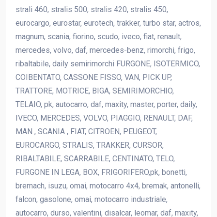
strali 460, stralis 500, stralis 420, stralis 450,
eurocargo, eurostar, eurotech, trakker, turbo star, actros,
magnum, scania, fiorino, scudo, iveco, fiat, renault,
mercedes, volvo, daf, mercedes-benz, rimorchi, frigo,
ribaltabile, daily semirimorchi FURGONE, ISOTERMICO,
COIBENTATO, CASSONE FISSO, VAN, PICK UP,
TRATTORE, MOTRICE, BIGA, SEMIRIMORCHIO,
TELAIO, pk, autocarro, daf, maxity, master, porter, daily,
IVECO, MERCEDES, VOLVO, PIAGGIO, RENAULT, DAF,
MAN , SCANIA , FIAT, CITROEN, PEUGEOT,
EUROCARGO, STRALIS, TRAKKER, CURSOR,
RIBALTABILE, SCARRABILE, CENTINATO, TELO,
FURGONE IN LEGA, BOX, FRIGORIFERO,pk, bonetti,
bremach, isuzu, omai, motocarro 4x4, bremak, antonelli,
falcon, gasolone, omai, motocarro industriale,
autocarro, durso, valentini, disalcar, leomar, daf, maxity,