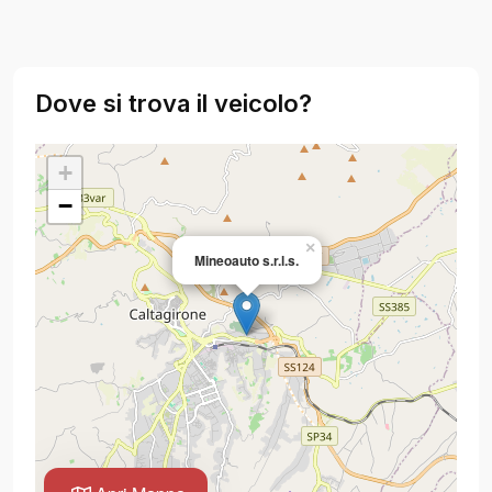
Dove si trova il veicolo?
+
−
×
Mineoauto s.r.l.s.