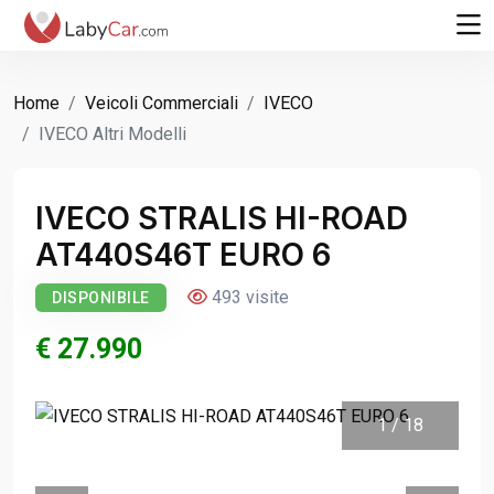
Home
Veicoli Commerciali
IVECO
IVECO Altri Modelli
IVECO STRALIS HI-ROAD
AT440S46T EURO 6
493 visite
DISPONIBILE
€ 27.990
1
/
18