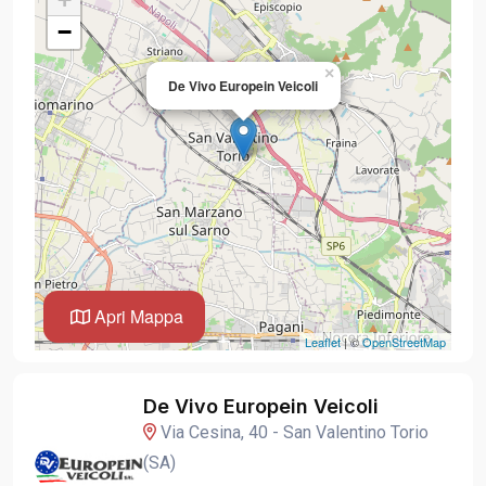
−
×
De Vivo Europein Veicoli
Apri Mappa
Leaflet
| ©
OpenStreetMap
De Vivo Europein Veicoli
Via Cesina, 40 - San Valentino Torio
(SA)