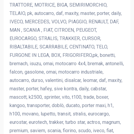
TRATTORE, MOTRICE, BIGA, SEMIRIMORCHIO,
TELAIO, pk, autocarro, daf, maxity, master, porter, daily,
IVECO, MERCEDES, VOLVO, PIAGGIO, RENAULT, DAF,
MAN , SCANIA , FIAT, CITROEN, PEUGEOT,
EUROCARGO, STRALIS, TRAKKER, CURSOR,
RIBALTABILE, SCARRABILE, CENTINATO, TELO,
FURGONE IN LEGA, BOX, FRIGORIFERO,pk, bonetti,
bremach, isuzu, omai, motocarro 4x4, bremak, antonelli,
falcon, gasolone, omai, motocarro industriale,
autocarro, durso, valentini, disalcar, leomar, daf, maxity,
master, porter, hafey, sive kontra, daily, cabstar,
mascott, k2500, sprinter, vito, t100, trade, boxer,
kangoo, transporter, doblò, ducato, porter maxi, h1,
h100, movano, lupetto, transit, stralis, eurocargo,
eurostar, eurotech, trakker, turbo star, actros, magnum,
premium, saviem, scania, fiorino, scudo, iveco, fiat,