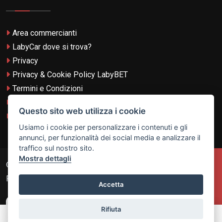
Area commercianti
LabyCar dove si trova?
Privacy
Privacy & Cookie Policy LabyBET
Termini e Condizioni
Termini e Condizioni LabyBET
Questo sito web utilizza i cookie
Login con TikTok
Usiamo i cookie per personalizzare i contenuti e gli
annunci, per funzionalità dei social media e analizzare il
traffico sul nostro sito.
Mostra dettagli
© 2026
Laby Technologies LTD
- VAT MT-21251319 All
Rights Reserved.
Accetta
Rifiuta
Chiama
Contatta