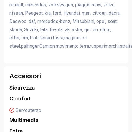
renault, mercedes, volkswagen, piaggio maxi, volvo,
nissan, Peugeot, kia, ford, Hyundai, man, citroen, dacia,
Daewoo, daf, mercedes-benz, Mitsubishi, opel, seat,
skoda, Suzuki, tata, toyota, zk, astra, gru, dn, stern,
effer, pm, hiab,ferrari,fassi,magirus,oil
steel,palfinger,Camion,movimento,terra,ruspa,rimorchi,strali
Accessori
Sicurezza
Comfort
Servosterzo
Multimedia
Extra