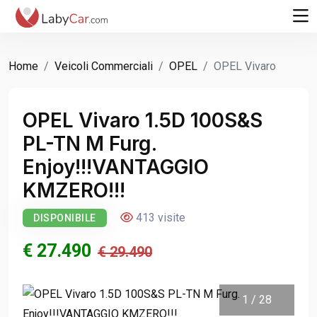
Home
Veicoli Commerciali
OPEL
OPEL Vivaro
OPEL Vivaro 1.5D 100S&S
PL-TN M Furg.
Enjoy!!!VANTAGGIO
KMZERO!!!
413 visite
DISPONIBILE
€ 27.490
€ 29.490
1
/
28