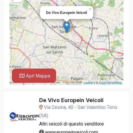
×
De Vivo Europein Veicoli
Apri Mappa
Leaflet
| ©
OpenStreetMap
De Vivo Europein Veicoli
Via Cesina, 40 - San Valentino Torio
(SA)
Altri veicoli di questo venditore
www.europeinveicoli.com