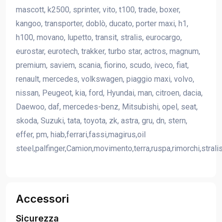
mascott, k2500, sprinter, vito, t100, trade, boxer,
kangoo, transporter, doblò, ducato, porter maxi, h1,
h100, movano, lupetto, transit, stralis, eurocargo,
eurostar, eurotech, trakker, turbo star, actros, magnum,
premium, saviem, scania, fiorino, scudo, iveco, fiat,
renault, mercedes, volkswagen, piaggio maxi, volvo,
nissan, Peugeot, kia, ford, Hyundai, man, citroen, dacia,
Daewoo, daf, mercedes-benz, Mitsubishi, opel, seat,
skoda, Suzuki, tata, toyota, zk, astra, gru, dn, stern,
effer, pm, hiab,ferrari,fassi,magirus,oil
steel,palfinger,Camion,movimento,terra,ruspa,rimorchi,strali
Accessori
Sicurezza