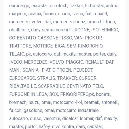
eurocargo, eurostar, eurotech, trakker, turbo star, actros,
magnum, scania, fiorino, scudo, iveco, fiat, renault,
mercedes, volvo, daf, mercedes-benz, rimorchi, frigo,
ribaltabile, daily semirimorchi FURGONE, ISOTERMICO,
COIBENTATO, CASSONE FISSO, VAN, PICK UP,
TRATTORE, MOTRICE, BIGA, SEMIRIMORCHIO,
TELAIO, pk, autocarro, daf, maxity, master, porter, daily,
IVECO, MERCEDES, VOLVO, PIAGGIO, RENAULT, DAF,
MAN , SCANIA , FIAT, CITROEN, PEUGEOT,
EUROCARGO, STRALIS, TRAKKER, CURSOR,
RIBALTABILE, SCARRABILE, CENTINATO, TELO,
FURGONE IN LEGA, BOX, FRIGORIFERO,pk, bonetti,
bremach, isuzu, omai, motocarro 4x4, bremak, antonelli,
falcon, gasolone, omai, motocarro industriale,
autocarro, durso, valentini, disalcar, leomar, daf, maxity,
master, porter, hafey, sive kontra, daily, cabstar,