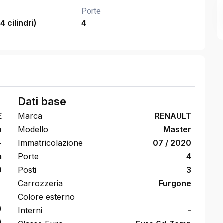
Porte
4 cilindri)
4
Dati base
E
Marca
RENAULT
o
Modello
Master
-
Immatricolazione
07 / 2020
m
Porte
4
0
Posti
3
Carrozzeria
Furgone
Colore esterno
)
Interni
-
)