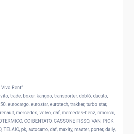
 Vivo Rent”
ito, trade, boxer, kangoo, transporter, doblò, ducato,
 450, eurocargo, eurostar, eurotech, trakker, turbo star,
t, renault, mercedes, volvo, daf, mercedes-benz, rimorchi,
E, ISOTERMICO, COIBENTATO, CASSONE FISSO, VAN, PICK
IO, pk, autocarro, daf, maxity, master, porter, daily,