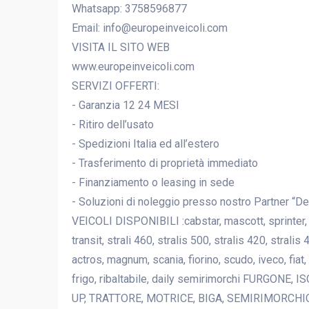
Whatsapp: 3758596877
Email: info@europeinveicoli.com
VISITA IL SITO WEB
www.europeinveicoli.com
SERVIZI OFFERTI:
- Garanzia 12 24 MESI
- Ritiro dell’usato
- Spedizioni Italia ed all’estero
- Trasferimento di proprietà immediato
- Finanziamento o leasing in sede
- Soluzioni di noleggio presso nostro Partner “De
VEICOLI DISPONIBILI :cabstar, mascott, sprinter, v
transit, strali 460, stralis 500, stralis 420, stralis
actros, magnum, scania, fiorino, scudo, iveco, fia
frigo, ribaltabile, daily semirimorchi FURGON
UP, TRATTORE, MOTRICE, BIGA, SEMIRIMORCHIO, TELA