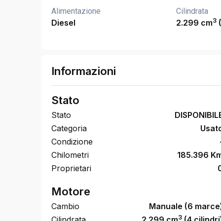
Alimentazione
Cilindrata
3
Diesel
2.299 cm
(
Informazioni
Stato
Stato
DISPONIBIL
Categoria
Usat
Condizione
Chilometri
185.396 K
Proprietari
Motore
Cambio
Manuale (6 marce
3
Cilindrata
2.299 cm
(4 cilindri