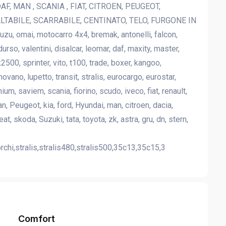
F, MAN , SCANIA , FIAT, CITROEN, PEUGEOT,
LTABILE, SCARRABILE, CENTINATO, TELO, FURGONE IN
zu, omai, motocarro 4x4, bremak, antonelli, falcon,
rso, valentini, disalcar, leomar, daf, maxity, master,
k2500, sprinter, vito, t100, trade, boxer, kangoo,
ovano, lupetto, transit, stralis, eurocargo, eurostar,
um, saviem, scania, fiorino, scudo, iveco, fiat, renault,
 Peugeot, kia, ford, Hyundai, man, citroen, dacia,
 skoda, Suzuki, tata, toyota, zk, astra, gru, dn, stern,
rchi,stralis,stralis480,stralis500,35c13,35c15,3
Comfort