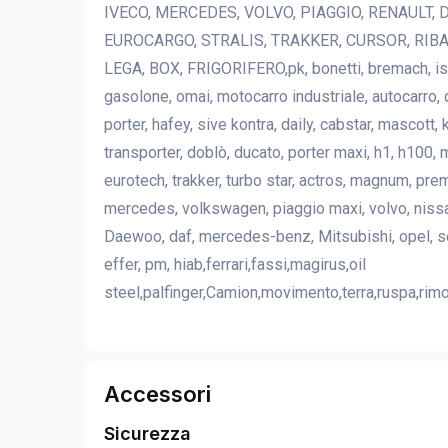
IVECO, MERCEDES, VOLVO, PIAGGIO, RENAULT, DA
EUROCARGO, STRALIS, TRAKKER, CURSOR, RIBA
LEGA, BOX, FRIGORIFERO,pk, bonetti, bremach, isu
gasolone, omai, motocarro industriale, autocarro, du
porter, hafey, sive kontra, daily, cabstar, mascott, 
transporter, doblò, ducato, porter maxi, h1, h100, m
eurotech, trakker, turbo star, actros, magnum, premi
mercedes, volkswagen, piaggio maxi, volvo, nissan,
Daewoo, daf, mercedes-benz, Mitsubishi, opel, seat,
effer, pm, hiab,ferrari,fassi,magirus,oil
steel,palfinger,Camion,movimento,terra,ruspa,rimo
Accessori
Sicurezza