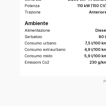
Potenza
110 kW (150 CV
Trazione
Anterior
Ambiente
Alimentazione
Diese
Serbatoio
80 
Consumo urbano
7,5 l/100 k
Consumo extraurbano
4,9 l/100 k
Consumo misto
5,9 l/100 k
Emissioni Co2
230 g/k
P