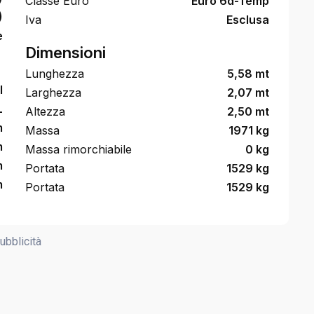
Classe Euro
Euro 6d-Temp
)
Iva
Esclusa
e
Dimensioni
Lunghezza
5,58 mt
l
Larghezza
2,07 mt
L
Altezza
2,50 mt
m
Massa
1971 kg
m
Massa rimorchiabile
0 kg
m
Portata
1529 kg
m
Portata
1529 kg
ubblicità