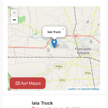
+
−
×
Iaia Truck
Apri Mappa
Leaflet
| ©
OpenStreetMap
Iaia Truck