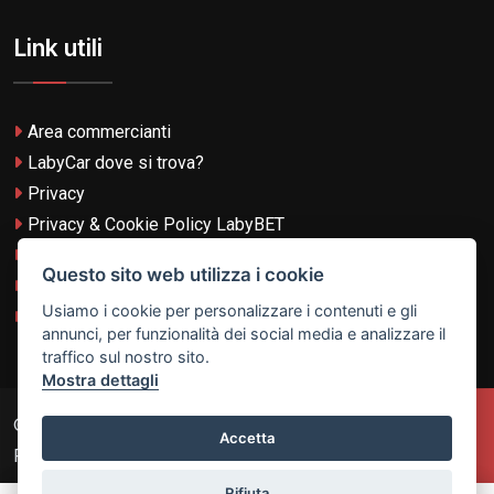
Link utili
Area commercianti
LabyCar dove si trova?
Privacy
Privacy & Cookie Policy LabyBET
Termini e Condizioni
Questo sito web utilizza i cookie
Termini e Condizioni LabyBET
Usiamo i cookie per personalizzare i contenuti e gli
Login con TikTok
annunci, per funzionalità dei social media e analizzare il
traffico sul nostro sito.
Mostra dettagli
© 2026
Laby Technologies LTD
- VAT MT-21251319 All
Accetta
Rights Reserved.
Rifiuta