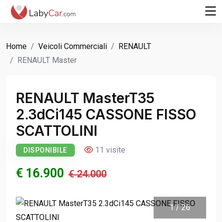
Home
Veicoli Commerciali
RENAULT
RENAULT Master
RENAULT MasterT35
2.3dCi145 CASSONE FISSO
SCATTOLINI
11 visite
DISPONIBILE
€ 16.900
€ 24.000
1
/
26