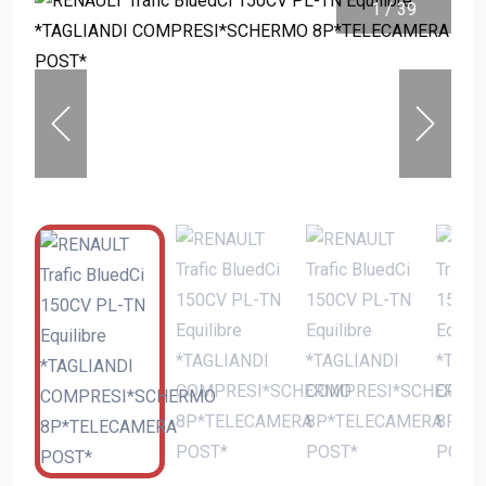
1
/
39