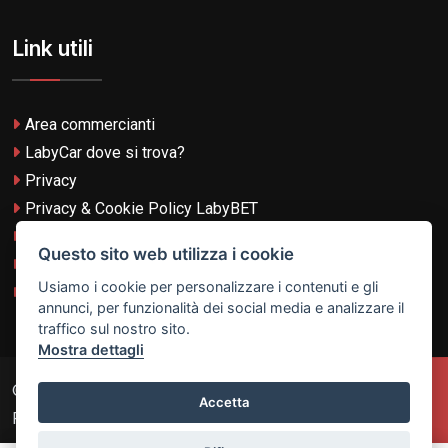
Link utili
Area commercianti
LabyCar dove si trova?
Privacy
Privacy & Cookie Policy LabyBET
Termini e Condizioni
Questo sito web utilizza i cookie
Termini e Condizioni LabyBET
Usiamo i cookie per personalizzare i contenuti e gli
Login con TikTok
annunci, per funzionalità dei social media e analizzare il
traffico sul nostro sito.
Mostra dettagli
© 2026
Laby Technologies LTD
- VAT MT-21251319 All
Accetta
Rights Reserved.