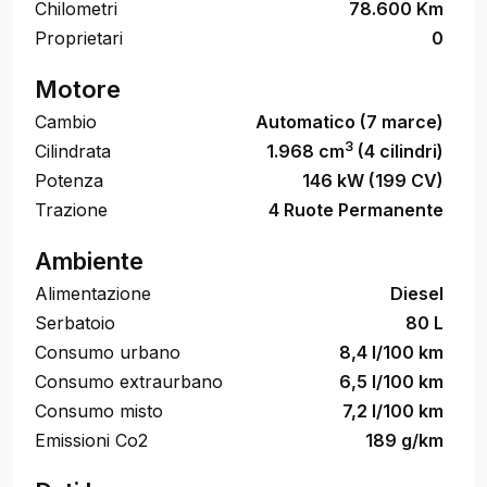
Chilometri
78.600 Km
Proprietari
0
Motore
Cambio
Automatico (7 marce)
3
Cilindrata
1.968 cm
(4 cilindri)
Potenza
146 kW (199 CV)
Trazione
4 Ruote Permanente
Ambiente
Alimentazione
Diesel
Serbatoio
80 L
Consumo urbano
8,4 l/100 km
Consumo extraurbano
6,5 l/100 km
Consumo misto
7,2 l/100 km
Emissioni Co2
189 g/km