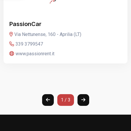
PassionCar
Via Nettunense, 160 - Aprilia (LT)
339 3799547
www.passionrent.it
1 / 3