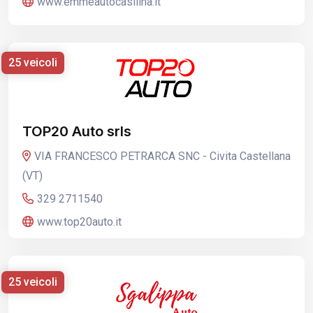
www.emmeautocasilina.it
25 veicoli
TOP20 Auto srls
VIA FRANCESCO PETRARCA SNC - Civita Castellana
(VT)
329 2711540
www.top20auto.it
25 veicoli