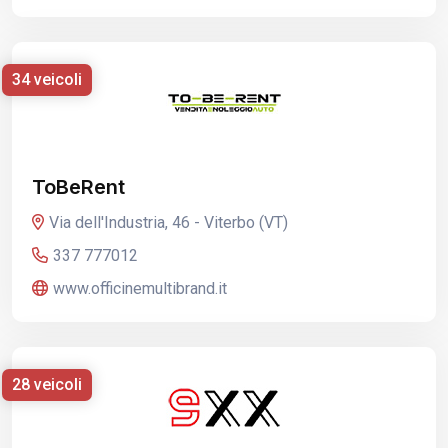
34 veicoli
ToBeRent
Via dell'Industria, 46 - Viterbo (VT)
337 777012
www.officinemultibrand.it
28 veicoli