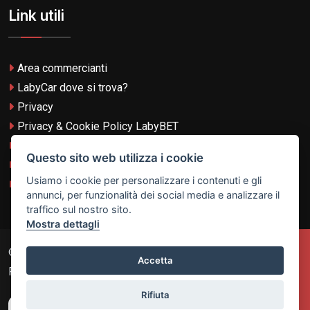
Link utili
Area commercianti
LabyCar dove si trova?
Privacy
Privacy & Cookie Policy LabyBET
Termini e Condizioni
Questo sito web utilizza i cookie
Termini e Condizioni LabyBET
Usiamo i cookie per personalizzare i contenuti e gli
Login con TikTok
annunci, per funzionalità dei social media e analizzare il
traffico sul nostro sito.
Mostra dettagli
© 2026
Laby Technologies LTD
- VAT MT-21251319 All
Accetta
Rights Reserved.
Rifiuta