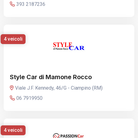
393 2187236
4 veicoli
Style Car di Mamone Rocco
Viale J.F. Kennedy, 46/G - Ciampino (RM)
06 7919950
4 veicoli