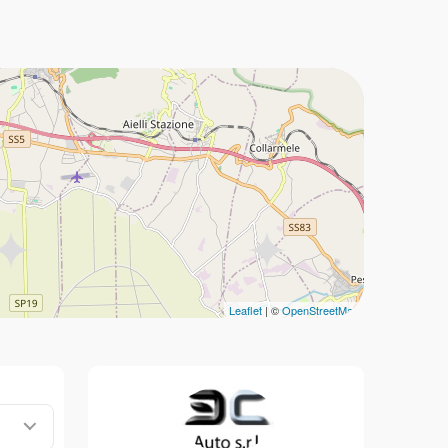
Leaflet
| ©
OpenStreetMap