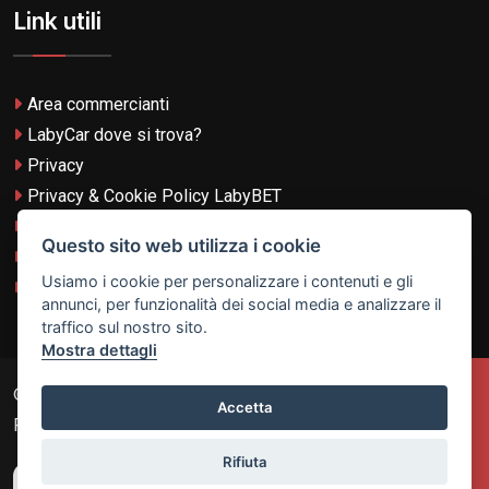
Link utili
Area commercianti
LabyCar dove si trova?
Privacy
Privacy & Cookie Policy LabyBET
Termini e Condizioni
Questo sito web utilizza i cookie
Termini e Condizioni LabyBET
Usiamo i cookie per personalizzare i contenuti e gli
Login con TikTok
annunci, per funzionalità dei social media e analizzare il
traffico sul nostro sito.
Mostra dettagli
© 2026
Laby Technologies LTD
- VAT MT-21251319 All
Accetta
Rights Reserved.
Rifiuta