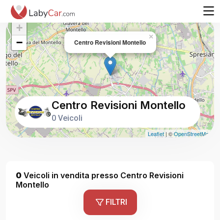
+
×
−
Centro Revisioni Montello
Centro Revisioni Montello
0 Veicoli
Leaflet
| ©
OpenStreetMap
0
Veicoli in vendita presso Centro Revisioni
Montello
FILTRI