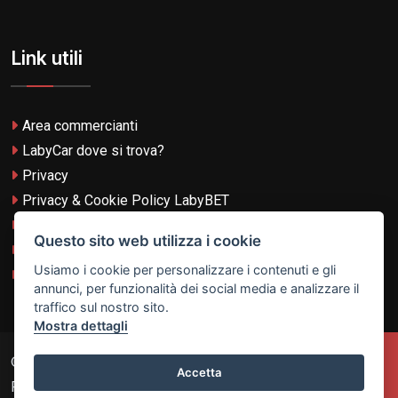
Link utili
Area commercianti
LabyCar dove si trova?
Privacy
Privacy & Cookie Policy LabyBET
Termini e Condizioni
Questo sito web utilizza i cookie
Termini e Condizioni LabyBET
Usiamo i cookie per personalizzare i contenuti e gli
Login con TikTok
annunci, per funzionalità dei social media e analizzare il
traffico sul nostro sito.
Mostra dettagli
© 2026
Laby Technologies LTD
- VAT MT-21251319 All
Accetta
Rights Reserved.