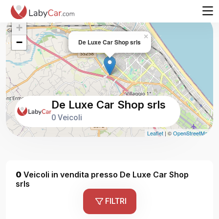
+
×
−
De Luxe Car Shop srls
De Luxe Car Shop srls
0 Veicoli
Leaflet
| ©
OpenStreetMap
0
Veicoli in vendita presso De Luxe Car Shop
srls
FILTRI