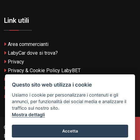
Link utili
Area commercianti
LabyCar dove si trova?
Privacy
Privacy & Cookie Policy LabyBET
Termini e Condizioni
Questo sito web utilizza i cookie
Termini e Condizioni LabyBET
Usiamo i cookie per personalizzare i contenuti e gli
Login con TikTok
annunci, per funzionalità dei social media e analizzare il
traffico sul nostro sito.
Mostra dettagli
© 2026
Laby Technologies LTD
- VAT MT-21251319 All
Accetta
Rights Reserved.