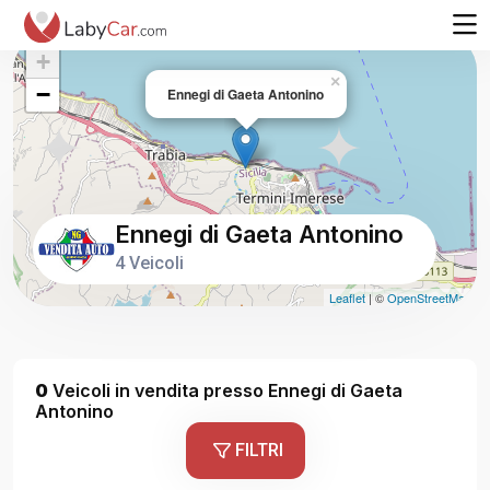
+
×
−
Ennegi di Gaeta Antonino
Ennegi di Gaeta Antonino
4 Veicoli
Leaflet
| ©
OpenStreetMap
0
Veicoli in vendita presso Ennegi di Gaeta
Antonino
FILTRI