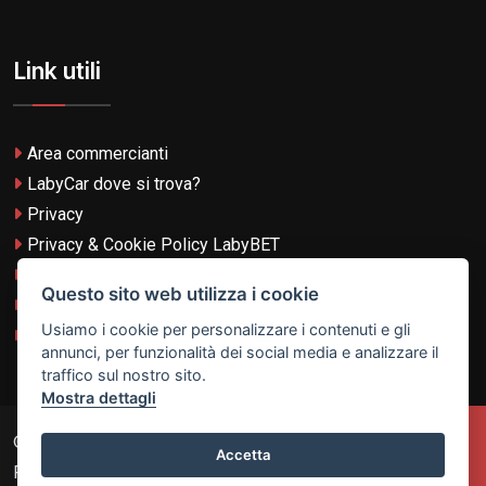
Link utili
Area commercianti
LabyCar dove si trova?
Privacy
Privacy & Cookie Policy LabyBET
Termini e Condizioni
Questo sito web utilizza i cookie
Termini e Condizioni LabyBET
Usiamo i cookie per personalizzare i contenuti e gli
Login con TikTok
annunci, per funzionalità dei social media e analizzare il
traffico sul nostro sito.
Mostra dettagli
© 2026
Laby Technologies LTD
- VAT MT-21251319 All
Accetta
Rights Reserved.