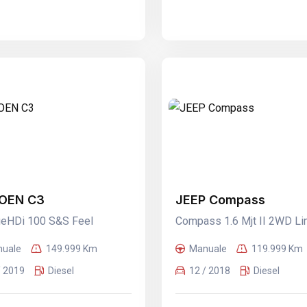
OEN C3
JEEP Compass
ueHDi 100 S&S Feel
Compass 1.6 Mjt II 2WD Li
uale
149.999 Km
Manuale
119.999 Km
/ 2019
Diesel
12 / 2018
Diesel