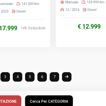
Manuale
159.999 Km
uenziale
141.000 Km
12 / 2016
Diesel
/ 2023
Diesel
€ 12.999
 17.999
IVA Deducibile
3
4
5
6
7
NTAZIONE
Cerca Per CATEGORIA