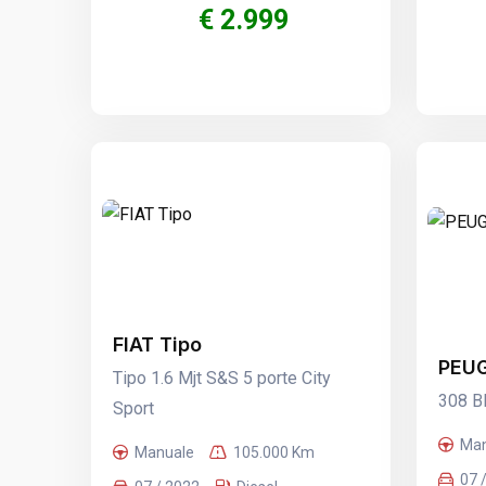
€ 2.999
FIAT Tipo
PEU
Tipo 1.6 Mjt S&S 5 porte City
308 B
Sport
Man
Manuale
105.000 Km
07 