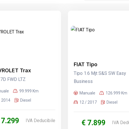
FIAT Tipo
ROLET Trax
Tipo 1.6 Mjt S&S SW Easy
1.7D FWD LTZ
Business
uale
99.999 Km
Manuale
126.999 Km
/ 2014
Diesel
12 / 2017
Diesel
 7.299
IVA Deducibile
€ 7.899
IVA Dedu