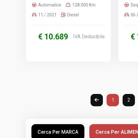
Automatico
128.000 Km
Seq
11 / 2021
Diesel
06 
€ 10.689
€
IVA Deducibile
1
2
Cerca Per MARCA
Cerca Per ALIME