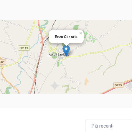
×
Enzo Car srls
Più recenti