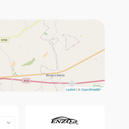
Leaflet
| ©
OpenStreetMap