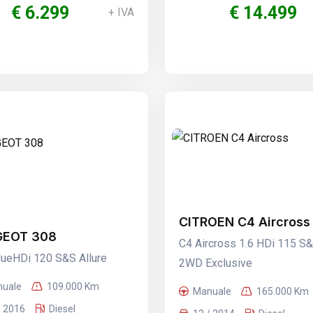
€ 6.299
€ 14.499
+ IVA
CITROEN C4 Aircross
GEOT 308
C4 Aircross 1.6 HDi 115 S
lueHDi 120 S&S Allure
2WD Exclusive
uale
109.000 Km
Manuale
165.000 Km
/ 2016
Diesel