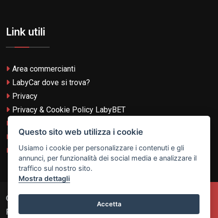
Link utili
Area commercianti
LabyCar dove si trova?
Privacy
Privacy & Cookie Policy LabyBET
Termini e Condizioni
Questo sito web utilizza i cookie
Termini e Condizioni LabyBET
Usiamo i cookie per personalizzare i contenuti e gli
Login con TikTok
annunci, per funzionalità dei social media e analizzare il
traffico sul nostro sito.
Mostra dettagli
© 2026
Laby Technologies LTD
- VAT MT-21251319 All
Accetta
Rights Reserved.