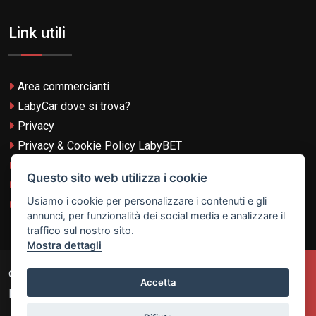
Link utili
Area commercianti
LabyCar dove si trova?
Privacy
Privacy & Cookie Policy LabyBET
Termini e Condizioni
Questo sito web utilizza i cookie
Termini e Condizioni LabyBET
Usiamo i cookie per personalizzare i contenuti e gli
Login con TikTok
annunci, per funzionalità dei social media e analizzare il
traffico sul nostro sito.
Mostra dettagli
© 2026
Laby Technologies LTD
- VAT MT-21251319 All
Accetta
Rights Reserved.