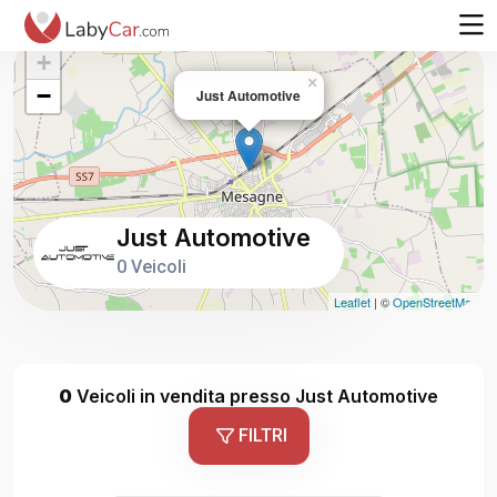
+
×
−
Just Automotive
Just Automotive
0 Veicoli
Leaflet
| ©
OpenStreetMap
0
Veicoli in vendita presso Just Automotive
FILTRI