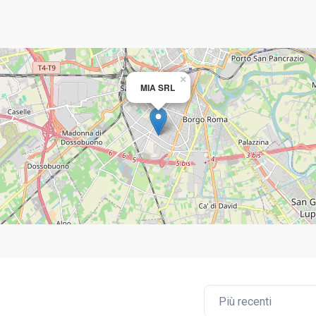
×
MIA SRL
Più recenti