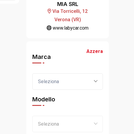
MIA SRL
Via Torricelli, 12
Verona (VR)
www.labycar.com
Azzera
Marca
Seleziona
Modello
Seleziona