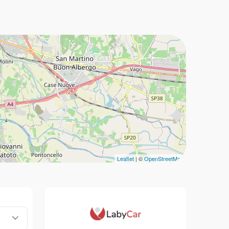
Leaflet
| ©
OpenStreetMap