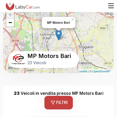
+
×
−
MP Motors Bari
MP Motors Bari
23 Veicoli
Leaflet
| ©
OpenStreetMap
23
Veicoli in vendita presso MP Motors Bari
FILTRI