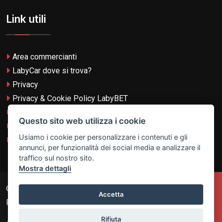
Link utili
Area commercianti
LabyCar dove si trova?
Privacy
Privacy & Cookie Policy LabyBET
Termini e Condizioni
Questo sito web utilizza i cookie
Termini e Condizioni LabyBET
Usiamo i cookie per personalizzare i contenuti e gli
Login con TikTok
annunci, per funzionalità dei social media e analizzare il
traffico sul nostro sito.
Mostra dettagli
© 2026
Laby Technologies LTD
- VAT MT-21251319 All
Accetta
Rights Reserved.
Rifiuta