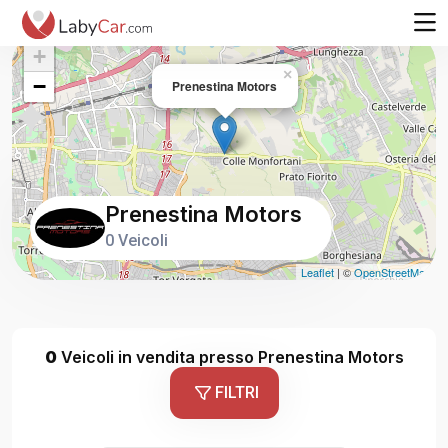
+
×
−
Prenestina Motors
Prenestina Motors
0 Veicoli
Leaflet
| ©
OpenStreetMap
0
Veicoli in vendita presso Prenestina Motors
FILTRI