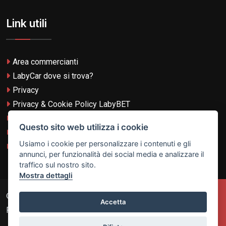
Link utili
Area commercianti
LabyCar dove si trova?
Privacy
Privacy & Cookie Policy LabyBET
Termini e Condizioni
Questo sito web utilizza i cookie
Termini e Condizioni LabyBET
Usiamo i cookie per personalizzare i contenuti e gli
Login con TikTok
annunci, per funzionalità dei social media e analizzare il
traffico sul nostro sito.
Mostra dettagli
© 2026
Laby Technologies LTD
- VAT MT-21251319 All
Accetta
Rights Reserved.