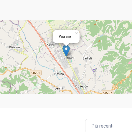
×
You car
Più recenti