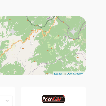
Leaflet
| ©
OpenStreetMap