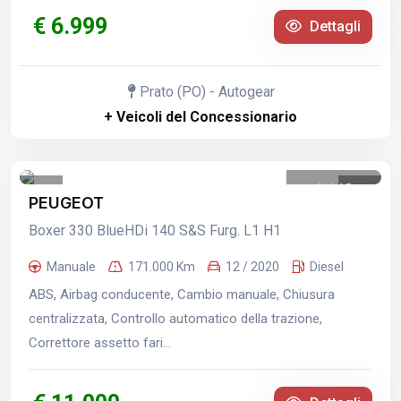
€ 6.999
Dettagli
Prato (PO) - Autogear
+ Veicoli del Concessionario
1
/
10
PEUGEOT
Boxer 330 BlueHDi 140 S&S Furg. L1 H1
Manuale
171.000 Km
12 / 2020
Diesel
ABS, Airbag conducente, Cambio manuale, Chiusura
centralizzata, Controllo automatico della trazione,
Correttore assetto fari...