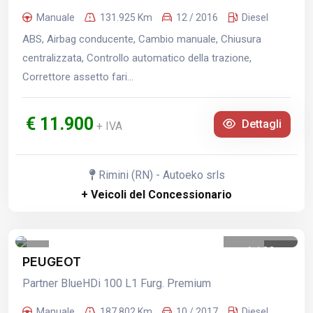
Manuale
131.925 Km
12 / 2016
Diesel
ABS, Airbag conducente, Cambio manuale, Chiusura
centralizzata, Controllo automatico della trazione,
Correttore assetto fari...
€ 11.900
Dettagli
+ IVA
Rimini (RN) - Autoeko srls
+ Veicoli del Concessionario
1
/
22
PEUGEOT
Partner BlueHDi 100 L1 Furg. Premium
Manuale
187.802 Km
10 / 2017
Diesel