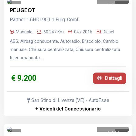
1
/
28
PEUGEOT
Partner 1.6HDI 90 L1 Furg. Comf.
Manuale
60.247 Km
04 / 2016
Diesel
ABS, Airbag conducente, Autoradio, Bracciolo, Cambio
manuale, Chiusura centralizzata, Chiusura centralizzata
telecomandata...
€ 9.200
Dettagli
San Stino di Livenza (VE) - AutoEsse
+ Veicoli del Concessionario
1
/
24