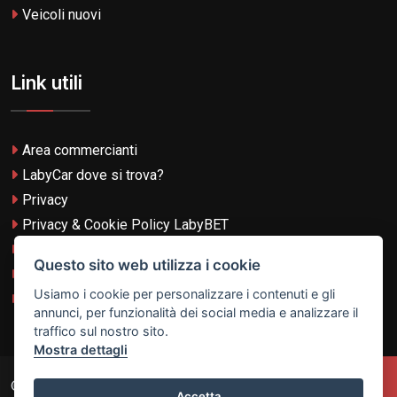
Veicoli nuovi
Link utili
Area commercianti
LabyCar dove si trova?
Privacy
Privacy & Cookie Policy LabyBET
Termini e Condizioni
Questo sito web utilizza i cookie
Termini e Condizioni LabyBET
Usiamo i cookie per personalizzare i contenuti e gli
Login con TikTok
annunci, per funzionalità dei social media e analizzare il
traffico sul nostro sito.
Mostra dettagli
© 2026
Laby Technologies LTD
- VAT MT-21251319 All
Accetta