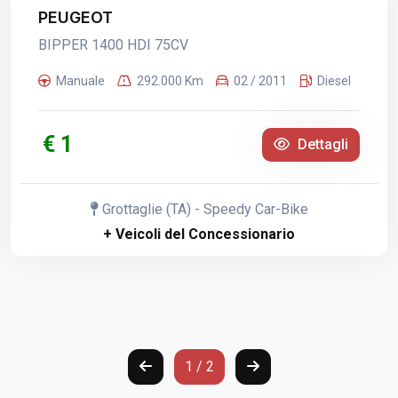
1
/
7
PEUGEOT
BIPPER 1400 HDI 75CV
Manuale
292.000 Km
02 / 2011
Diesel
€ 1
Dettagli
Grottaglie (TA) - Speedy Car-Bike
+ Veicoli del Concessionario
1 / 2