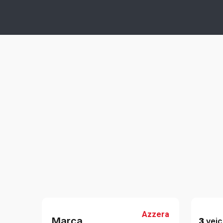
Azzera
Marca
3
veico