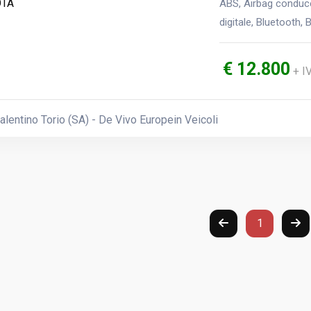
ABS, Airbag conduce
digitale, Bluetooth,
€ 12.800
+ I
lentino Torio (SA) - De Vivo Europein Veicoli
1