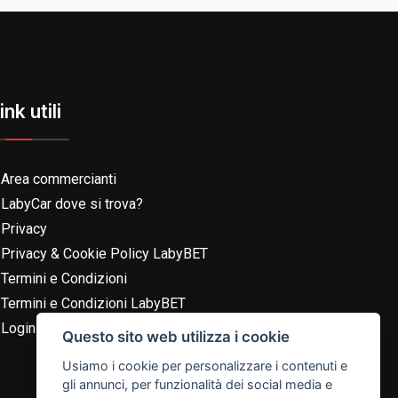
ink utili
Area commercianti
LabyCar dove si trova?
Privacy
Privacy & Cookie Policy LabyBET
Termini e Condizioni
Termini e Condizioni LabyBET
Login con TikTok
Questo sito web utilizza i cookie
Usiamo i cookie per personalizzare i contenuti e
gli annunci, per funzionalità dei social media e