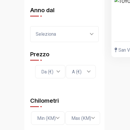
Anno dal
Seleziona
San Va
Prezzo
Da (€)
A (€)
Chilometri
Min (KM)
Max (KM)