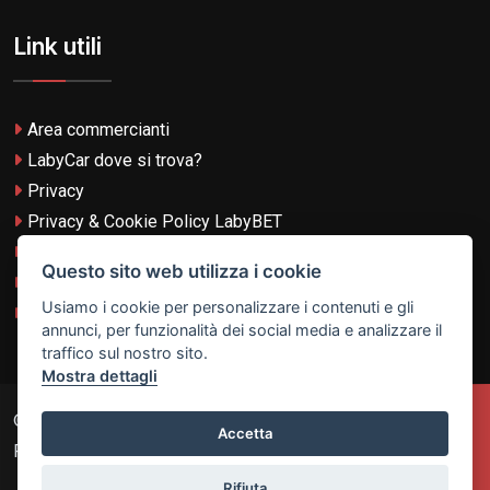
Link utili
Area commercianti
LabyCar dove si trova?
Privacy
Privacy & Cookie Policy LabyBET
Termini e Condizioni
Questo sito web utilizza i cookie
Termini e Condizioni LabyBET
Usiamo i cookie per personalizzare i contenuti e gli
Login con TikTok
annunci, per funzionalità dei social media e analizzare il
traffico sul nostro sito.
Mostra dettagli
© 2026
Laby Technologies LTD
- VAT MT-21251319 All
Accetta
Rights Reserved.
Rifiuta