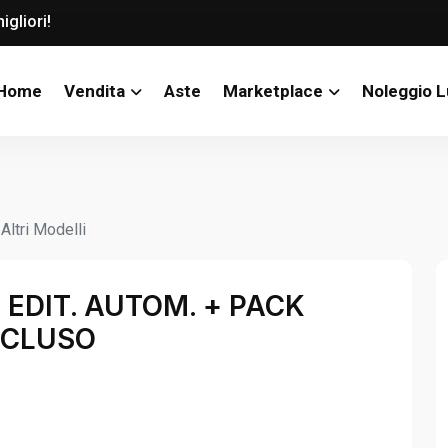
igliori!
Home
Vendita
Aste
Marketplace
Noleggio 
ltri Modelli
EDIT. AUTOM. + PACK
NCLUSO