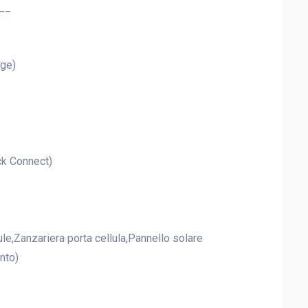
__
nge)
ck Connect)
le,Zanzariera porta cellula,Pannello solare
nto)