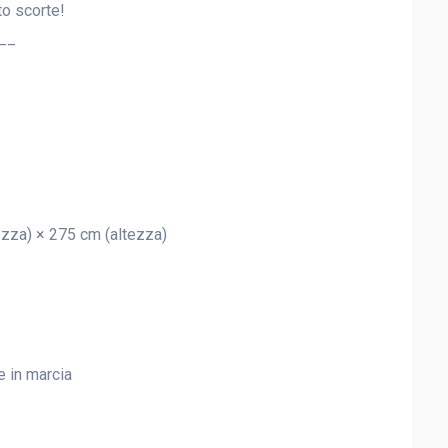
to scorte!
__
zza) × 275 cm (altezza)
e in marcia