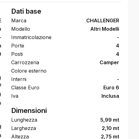
Dati base
E
Marca
CHALLENGER
o
Modello
Altri Modelli
-
Immatricolazione
-
m
Porte
4
0
Posti
4
Carrozzeria
Camper
Colore esterno
)
Interni
-
3
Classe Euro
Euro 6
)
Iva
Inclusa
e
Dimensioni
Lunghezza
5,99 mt
l
Larghezza
2,10 mt
m
Altezza
2,75 mt