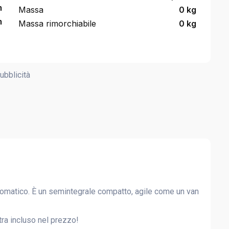
m
Massa
0 kg
m
Massa rimorchiabile
0 kg
ubblicità
tico. È un semintegrale compatto, agile come un van
ra incluso nel prezzo!