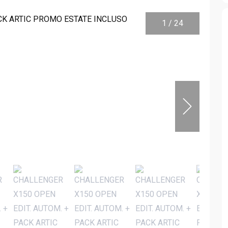
1
/
24