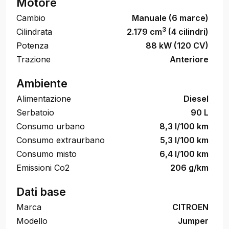
Motore
Cambio
Manuale (6 marce)
3
Cilindrata
2.179 cm
(4 cilindri)
Potenza
88 kW (120 CV)
Trazione
Anteriore
Ambiente
Alimentazione
Diesel
Serbatoio
90 L
Consumo urbano
8,3 l/100 km
Consumo extraurbano
5,3 l/100 km
Consumo misto
6,4 l/100 km
Emissioni Co2
206 g/km
Dati base
Marca
CITROEN
Modello
Jumper