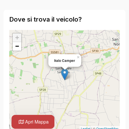
Dove si trova il veicolo?
+
−
×
Italo Camper
Apri Mappa
Leaflet
| ©
OpenStreetMap