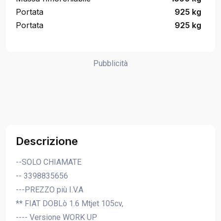
Portata
925 kg
Portata
925 kg
Pubblicità
Descrizione
--SOLO CHIAMATE
-- 3398835656
---PREZZO più I.V.A
** FIAT DOBLò 1.6 Mtjet 105cv,
---- Versione WORK UP