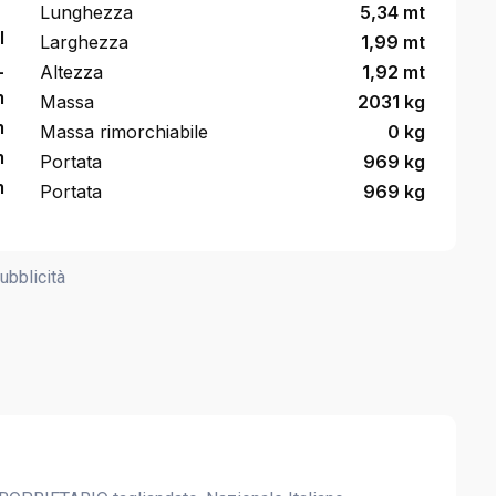
Lunghezza
5,34 mt
l
Larghezza
1,99 mt
L
Altezza
1,92 mt
m
Massa
2031 kg
m
Massa rimorchiabile
0 kg
m
Portata
969 kg
m
Portata
969 kg
ubblicità