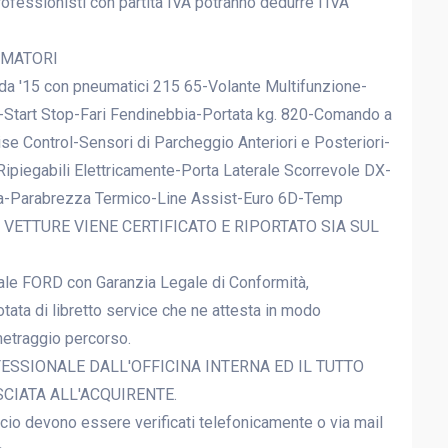
rofessionisti con partita IVA potranno dedurre l'IVA
UMATORI
a '15 con pneumatici 215 65-Volante Multifunzione-
-Start Stop-Fari Fendinebbia-Portata kg. 820-Comando a
se Control-Sensori di Parcheggio Anteriori e Posteriori-
 Ripiegabili Elettricamente-Porta Laterale Scorrevole DX-
zza-Parabrezza Termico-Line Assist-Euro 6D-Temp
E VETTURE VIENE CERTIFICATO E RIPORTATO SIA SUL
iale FORD con Garanzia Legale di Conformità,
otata di libretto service che ne attesta in modo
metraggio percorso.
ESSIONALE DALL'OFFICINA INTERNA ED IL TUTTO
SCIATA ALL'ACQUIRENTE.
nuncio devono essere verificati telefonicamente o via mail