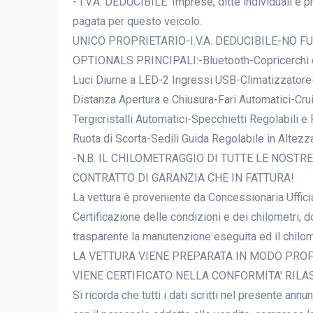
- I.V.A. DEDUCIBILE: Imprese, ditte individuali e p
pagata per questo veicolo.
UNICO PROPRIETARIO-I.V.A. DEDUCIBILE-NO F
OPTIONALS PRINCIPALI:-Bluetooth-Copricerchi d
Luci Diurne a LED-2 Ingressi USB-Climatizzatore
Distanza Apertura e Chiusura-Fari Automatici-Crui
Tergicristalli Automatici-Specchietti Regolabili e
Ruota di Scorta-Sedili Guida Regolabile in Alte
-N.B. IL CHILOMETRAGGIO DI TUTTE LE NOSTR
CONTRATTO DI GARANZIA CHE IN FATTURA!
La vettura è proveniente da Concessionaria Uffic
Certificazione delle condizioni e dei chilometri, d
trasparente la manutenzione eseguita ed il chilo
LA VETTURA VIENE PREPARATA IN MODO PROF
VIENE CERTIFICATO NELLA CONFORMITA' RILA
Si ricorda che tutti i dati scritti nel presente an