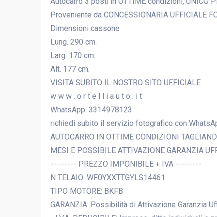
Autocarro 3 posti in OTTIME condizioni, UNICO P
Proveniente da CONCESSIONARIA UFFICIALE F
Dimensioni cassone
Lung. 290 cm.
Larg. 170 cm.
Alt. 177 cm.
VISITA SUBITO IL NOSTRO SITO UFFICIALE
w w w . o r t e l l i a u t o . i t
WhatsApp: 3314978123
richiedi subito il servizio fotografico con WhatsApp
AUTOCARRO IN OTTIME CONDIZIONI TAGLIAND
MESI E POSSIBILE ATTIVAZIONE GARANZIA UFF
--------- PREZZO IMPONIBILE + IVA ---------
N TELAIO: WF0YXXTTGYLS14461
TIPO MOTORE: BKFB
GARANZIA: Possibilità di Attivazione Garanzia Uf