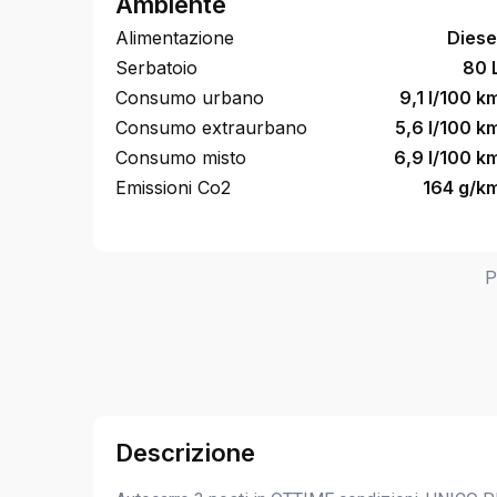
Ambiente
Alimentazione
Diese
Serbatoio
80 
Consumo urbano
9,1 l/100 k
Consumo extraurbano
5,6 l/100 k
Consumo misto
6,9 l/100 k
Emissioni Co2
164 g/k
P
Descrizione