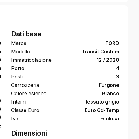
Dati base
O
Marca
FORD
o
Modello
Transit Custom
O
Immatricolazione
12 / 2020
m
Porte
4
1
Posti
3
Carrozzeria
Furgone
Colore esterno
Bianco
)
Interni
tessuto grigio
)
Classe Euro
Euro 6d-Temp
)
Iva
Esclusa
e
Dimensioni