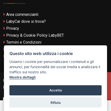
Area commercianti
LabyCar dove si trova?
Privacy
Privacy & Cookie Policy LabyBET
Termini e Condizioni
Termini e Condizioni LabyBET
Questo sito web utilizza i cookie
Login con TikTok
Usiamo i cookie per personalizzare i contenuti e gli
annunci, per funzionalità dei social media e analizzare il
traffico sul nostro sito.
Mostra dettagli
© 2026
Laby Technologies LTD
- VAT MT-21251319 All
Rights Reserved.
Accetta
Rifiuta
Chiama
Contatta