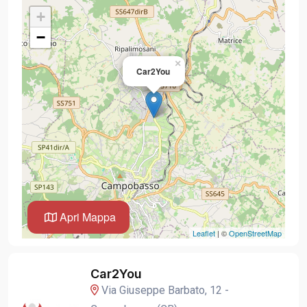
+
−
×
Car2You
Apri Mappa
Leaflet
| ©
OpenStreetMap
Car2You
Via Giuseppe Barbato, 12 -