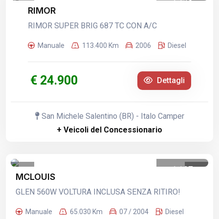
1
/
18
RIMOR
RIMOR SUPER BRIG 687 TC CON A/C
Manuale
113.400 Km
2006
Diesel
€ 24.900
Dettagli
San Michele Salentino (BR) - Italo Camper
+ Veicoli del Concessionario
1
/
27
MCLOUIS
GLEN 560W VOLTURA INCLUSA SENZA RITIRO!
Manuale
65.030 Km
07 / 2004
Diesel