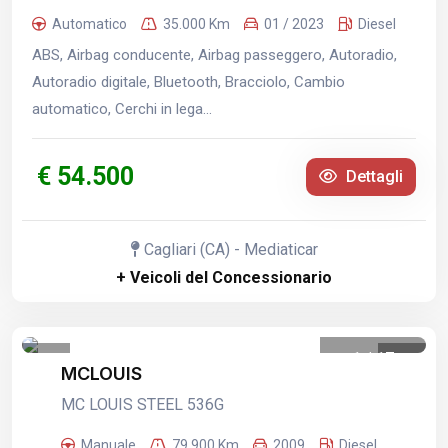
Automatico
35.000 Km
01 / 2023
Diesel
ABS, Airbag conducente, Airbag passeggero, Autoradio,
Autoradio digitale, Bluetooth, Bracciolo, Cambio
automatico, Cerchi in lega...
€ 54.500
Dettagli
Cagliari (CA) - Mediaticar
+ Veicoli del Concessionario
1
/
17
MCLOUIS
MC LOUIS STEEL 536G
Manuale
79.900 Km
2009
Diesel