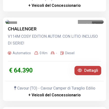
+ Veicoli del Concessionario
1
/
16
CHALLENGER
V114M COSY EDITION AUTOM. CON LITIO INCLUSO
DI SERIE!
Automatico
0 Km
-
Diesel
€ 64.390
Dettagli
Cavour (TO) - Cavour Camper di Turaglio Edilio
+ Veicoli del Concessionario