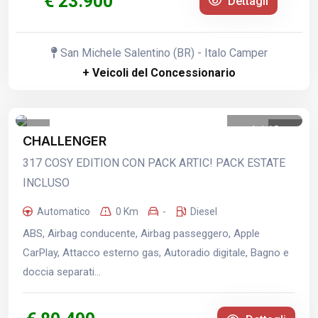
€ 23.900
Dettagli
San Michele Salentino (BR) - Italo Camper
+ Veicoli del Concessionario
1
/
18
CHALLENGER
317 COSY EDITION CON PACK ARTIC! PACK ESTATE
INCLUSO
Automatico
0 Km
-
Diesel
ABS, Airbag conducente, Airbag passeggero, Apple
CarPlay, Attacco esterno gas, Autoradio digitale, Bagno e
doccia separati...