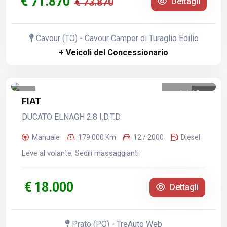
€ 71.870
€ 73.870
Dettagli
Cavour (TO) - Cavour Camper di Turaglio Edilio
+ Veicoli del Concessionario
1
/
16
FIAT
DUCATO ELNAGH 2.8 I.D.T.D.
Manuale
179.000 Km
12 / 2000
Diesel
Leve al volante, Sedili massaggianti
€ 18.000
Dettagli
Prato (PO) - TreAuto Web