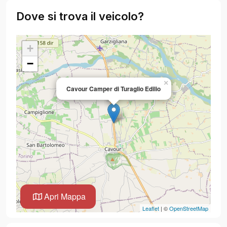
Dove si trova il veicolo?
+
−
×
Cavour Camper di Turaglio Edilio
Apri Mappa
Leaflet
| ©
OpenStreetMap