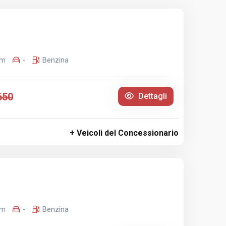
Km
-
Benzina
650
Dettagli
+ Veicoli del Concessionario
Km
-
Benzina