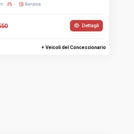
Km
-
Benzina
550
Dettagli
+ Veicoli del Concessionario