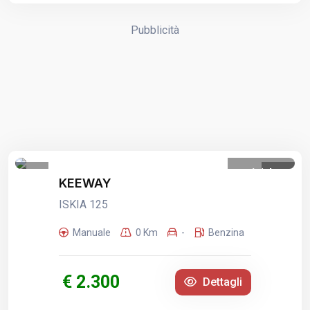
Pubblicità
1
/
4
KEEWAY
ISKIA 125
Manuale
0 Km
-
Benzina
€ 2.300
Dettagli