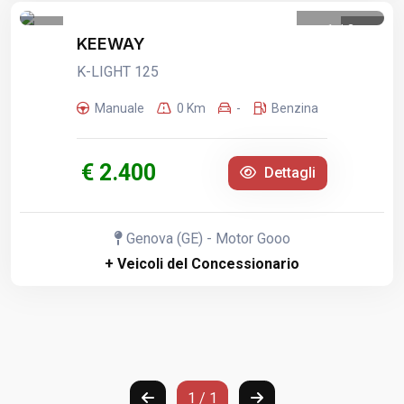
1
/
3
KEEWAY
K-LIGHT 125
Manuale
0 Km
-
Benzina
€ 2.400
Dettagli
Genova (GE) - Motor Gooo
+ Veicoli del Concessionario
1 / 1