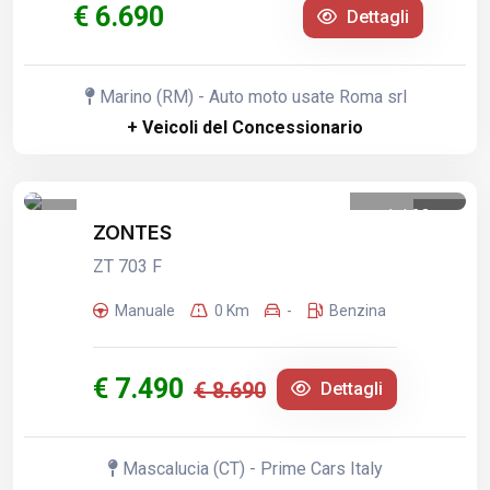
€ 6.690
Dettagli
Marino (RM) - Auto moto usate Roma srl
+ Veicoli del Concessionario
1
/
23
ZONTES
ZT 703 F
Manuale
0 Km
-
Benzina
€ 7.490
€ 8.690
Dettagli
Mascalucia (CT) - Prime Cars Italy