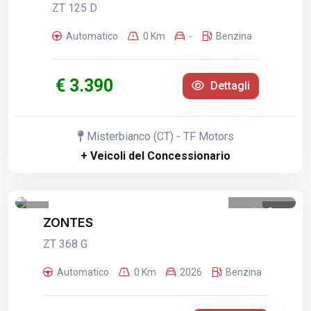
ZT 125 D
Automatico
0 Km
-
Benzina
€ 3.390
Dettagli
Misterbianco (CT) - TF Motors
+ Veicoli del Concessionario
1
/
8
ZONTES
ZT 368 G
Automatico
0 Km
2026
Benzina