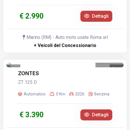
€ 2.990
Dettagli
Marino (RM) - Auto moto usate Roma srl
+ Veicoli del Concessionario
1
/
6
ZONTES
ZT 125 D
Automatico
0 Km
2026
Benzina
€ 3.390
Dettagli