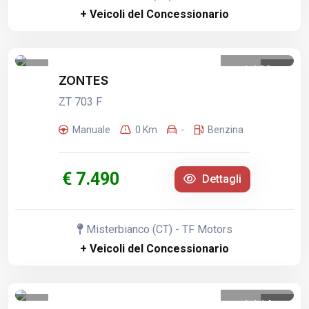
+ Veicoli del Concessionario
1
/
20
ZONTES
ZT 703 F
Manuale
0 Km
-
Benzina
€ 7.490
Dettagli
Misterbianco (CT) - TF Motors
+ Veicoli del Concessionario
1
/
14