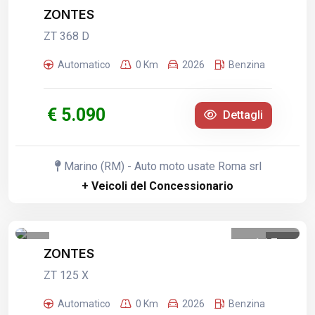
1
/
9
ZONTES
ZT 368 D
Automatico
0 Km
2026
Benzina
€ 5.090
Dettagli
Marino (RM) - Auto moto usate Roma srl
+ Veicoli del Concessionario
1
/
7
ZONTES
ZT 125 X
Automatico
0 Km
2026
Benzina