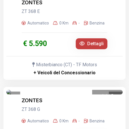
ZONTES
ZT 368 E
Automatico
0 Km
-
Benzina
€ 5.590
Dettagli
Misterbianco (CT) - TF Motors
+ Veicoli del Concessionario
1
/
15
ZONTES
ZT 368 G
Automatico
0 Km
-
Benzina