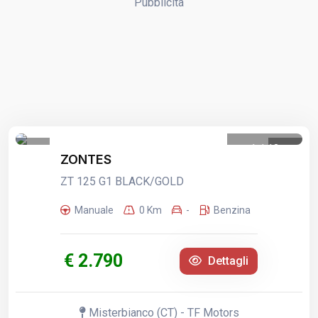
Pubblicità
1
/
13
ZONTES
ZT 125 G1 BLACK/GOLD
Manuale
0 Km
-
Benzina
€ 2.790
Dettagli
Misterbianco (CT) - TF Motors