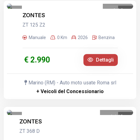
1
/
6
ZONTES
ZT 125 Z2
Manuale
0 Km
2026
Benzina
€ 2.990
Dettagli
Marino (RM) - Auto moto usate Roma srl
+ Veicoli del Concessionario
1
/
10
ZONTES
ZT 368 D