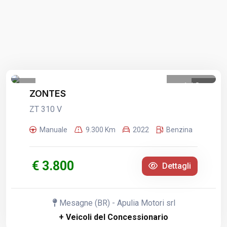
1
/
8
ZONTES
ZT 310 V
Manuale
9.300 Km
2022
Benzina
€ 3.800
Dettagli
Mesagne (BR) - Apulia Motori srl
+ Veicoli del Concessionario