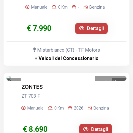
Manuale
0 Km
-
Benzina
€ 7.990
Dettagli
Misterbianco (CT) - TF Motors
+ Veicoli del Concessionario
1
/
10
ZONTES
ZT 703 F
Manuale
0 Km
2026
Benzina
€ 8.690
Dettagli