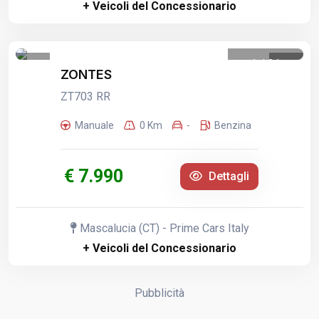
+ Veicoli del Concessionario
1
/
21
ZONTES
ZT703 RR
Manuale
0 Km
-
Benzina
€ 7.990
Dettagli
Mascalucia (CT) - Prime Cars Italy
+ Veicoli del Concessionario
Pubblicità