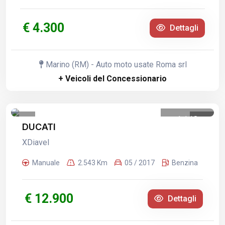
€ 4.300
Dettagli
Marino (RM) - Auto moto usate Roma srl
+ Veicoli del Concessionario
1
/
18
DUCATI
XDiavel
Manuale
2.543 Km
05 / 2017
Benzina
€ 12.900
Dettagli