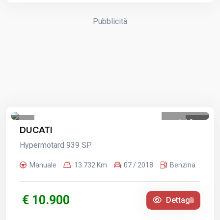
Pubblicità
1
/
9
DUCATI
Hypermotard 939 SP
Manuale
13.732 Km
07 / 2018
Benzina
€ 10.900
Dettagli