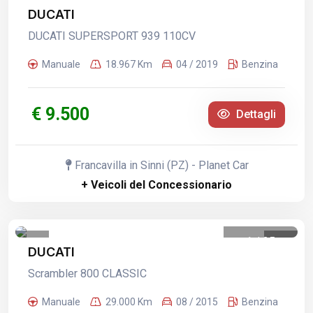
1
/
5
DUCATI
DUCATI SUPERSPORT 939 110CV
Manuale
18.967 Km
04 / 2019
Benzina
€ 9.500
Dettagli
Francavilla in Sinni (PZ) - Planet Car
+ Veicoli del Concessionario
1
/
25
DUCATI
Scrambler 800 CLASSIC
Manuale
29.000 Km
08 / 2015
Benzina