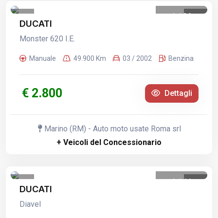
1
/
26
DUCATI
Monster 620 I.E.
Manuale
49.900 Km
03 / 2002
Benzina
€ 2.800
Dettagli
Marino (RM) - Auto moto usate Roma srl
+ Veicoli del Concessionario
1
/
11
DUCATI
Diavel