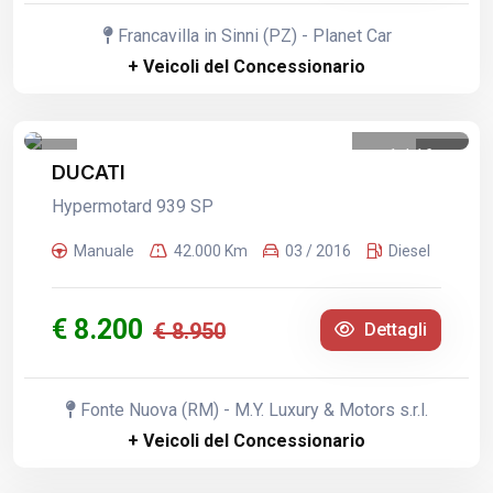
Francavilla in Sinni (PZ) - Planet Car
+ Veicoli del Concessionario
1
/
16
DUCATI
Hypermotard 939 SP
Manuale
42.000 Km
03 / 2016
Diesel
€ 8.200
€ 8.950
Dettagli
Fonte Nuova (RM) - M.Y. Luxury & Motors s.r.l.
+ Veicoli del Concessionario