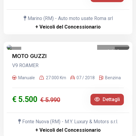
Marino (RM) - Auto moto usate Roma srl
+ Veicoli del Concessionario
1
/
12
MOTO GUZZI
V9 ROAMER
Manuale
27.000 Km
07 / 2018
Benzina
€ 5.500
€ 5.990
Dettagli
Fonte Nuova (RM) - M.Y. Luxury & Motors s.r.l.
+ Veicoli del Concessionario